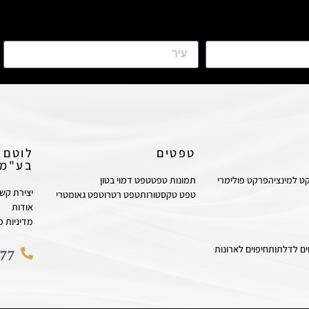
טפטים
לוטם 
בע"מ
ט למינציה
פרקט פולימרי
תמונות טפט
טפט דמוי בטון
יצירת קש
טפט טקסטורות
טפט רטרו
טפט גאומטרי
אודות
מדיניות פ
ים לדלתות
חיפוים לארונות
77