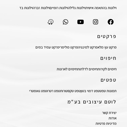
וילונות בהתאמה אישית
וילונות גלילה
וילונות רומיים
וילונות זברה
וילונות בד
פרקטים
פרקט עץ מלא
פרקט למינציה
פרקט פולימרי
פרקט עמיד במים
חיפוים
חיפוים לקירות
חיפוים לדלתות
חיפוים לארונות
טפטים
תמונות טפט
טפט דמוי בטון
טפט טקסטורות
טפט רטרו
טפט גאומטרי
לוטם עיצובים בע"מ
יצירת קשר
אודות
מדיניות פרטיות