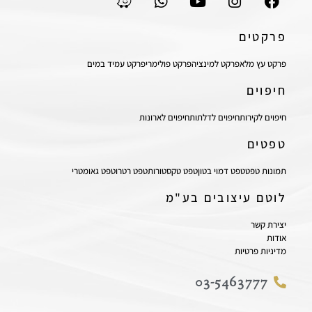
פרקטים
פרקט עץ מלא
פרקט למינציה
פרקט פולימרי
פרקט עמיד במים
חיפוים
חיפוים לקירות
חיפוים לדלתות
חיפוים לארונות
טפטים
תמונות טפט
טפט דמוי בטון
טפט טקסטורות
טפט רטרו
טפט גאומטרי
לוטם עיצובים בע"מ
יצירת קשר
אודות
מדיניות פרטיות
03-5463777