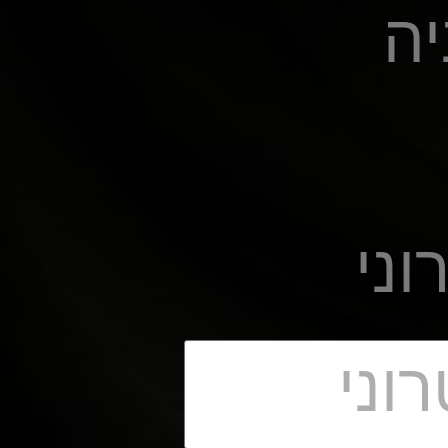
יה
וני