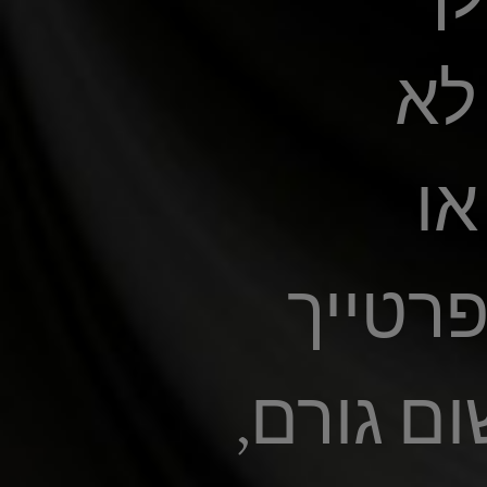
לא
או
רטייך
ם גורם,