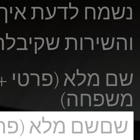
נשמח לדעת איך ה
והשירות שקיבלת
שם מלא (פרטי +
משפחה)